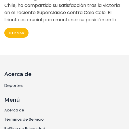
Chile, ha compartido su satisfacción tras la victoria
en el reciente Superclásico contra Colo Colo. El
triunfo es crucial para mantener su posición en la
liga. Aránguiz destacó la cohesión del equipo,
LEER MAS
mientras que el entrenador subrayó la importancia
del resultado para el ánimo y el ímpetu de los
próximos partidos.
Acerca de
Deportes
Menú
Acerca de
Términos de Servicio
Política de Privacidad