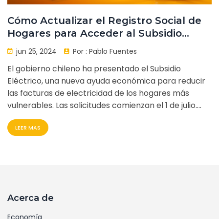
Cómo Actualizar el Registro Social de
Hogares para Acceder al Subsidio
Eléctrico
jun 25, 2024
Por :
Pablo Fuentes
El gobierno chileno ha presentado el Subsidio
Eléctrico, una nueva ayuda económica para reducir
las facturas de electricidad de los hogares más
vulnerables. Las solicitudes comienzan el 1 de julio.
Para ser elegible, es necesario pertenecer al 40% de
LEER MAS
los hogares más vulnerables según el Registro Social
de Hogares y estar al día en los pagos de
electricidad.
Acerca de
Economía