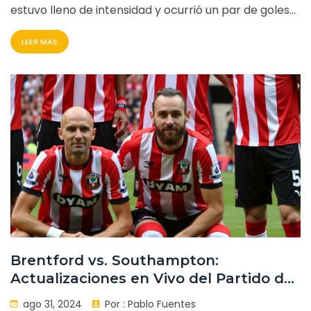
estuvo lleno de intensidad y ocurrió un par de goles
tempranos en la segunda mitad, con Cameron
LEER MAS
Archer anotando para Southampton y Kai Havertz
igualando para Arsenal minutos después. A pesar de
los interesantes movimientos de los entrenadores, el
resultado final no se destacó, dejando el desenlace
incierto.
Brentford vs. Southampton:
Actualizaciones en Vivo del Partido de
la Premier League del 31 de Agosto de
ago 31, 2024
Por :
Pablo Fuentes