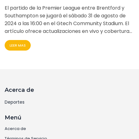
2024
El partido de la Premier League entre Brentford y
Southampton se jugará el sábado 31 de agosto de
2024 a las 16:00 en el Gtech Community Stadium. El
artículo ofrece actualizaciones en vivo y cobertura
completa del partido, con análisis previo,
LEER MAS
alineaciones de equipos y comentarios en tiempo
real. Ambos equipos buscan asegurar puntos
cruciales en la temporada.
Acerca de
Deportes
Menú
Acerca de
Términos de Servicio