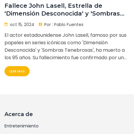
Fallece John Lasell, Estrella de
'Dimensión Desconocida' y 'Sombras
Tenebrosas', a los 95 Años
oct 15, 2024
Por :
Pablo Fuentes
El actor estadounidense John Lasell, famoso por sus
papeles en series icónicas como 'Dimensión
Desconocida' y 'Sombras Tenebrosas', ha muerto a
los 95 años. Su fallecimiento fue confirmado por un
miembro de la familia el 4 de octubre de 2024. Lasell
LEER MAS
dejó una huella imborrable en la industria del
entretenimiento por su destacada participación en
estas aclamadas producciones televisivas.
Acerca de
Entretenimiento