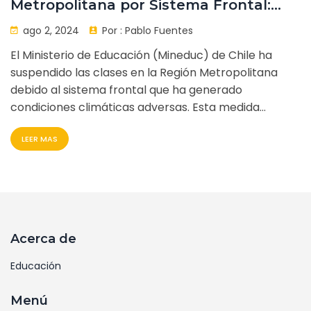
Metropolitana por Sistema Frontal:
Medida de Seguridad
ago 2, 2024
Por :
Pablo Fuentes
El Ministerio de Educación (Mineduc) de Chile ha
suspendido las clases en la Región Metropolitana
debido al sistema frontal que ha generado
condiciones climáticas adversas. Esta medida
pretende garantizar la seguridad de estudiantes y
LEER MAS
personal escolar, afectando a todas las instituciones
educativas de la región hasta nuevo aviso.
Acerca de
Educación
Menú