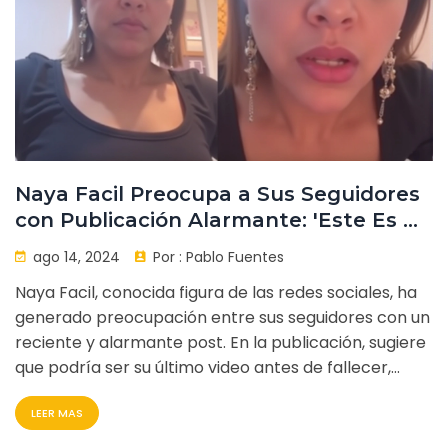
Naya Facil Preocupa a Sus Seguidores
con Publicación Alarmante: 'Este Es Mi
Último Video Antes de Morir'
ago 14, 2024
Por :
Pablo Fuentes
Naya Facil, conocida figura de las redes sociales, ha
generado preocupación entre sus seguidores con un
reciente y alarmante post. En la publicación, sugiere
que podría ser su último video antes de fallecer,
desatando especulaciones sobre su bienestar y
LEER MAS
motivaciones. La situación ha fomentado la discusión
sobre la salud mental y la importancia de buscar