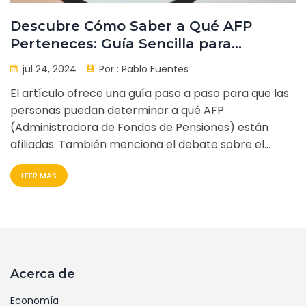
Descubre Cómo Saber a Qué AFP
Perteneces: Guía Sencilla para
Afiliados
jul 24, 2024
Por :
Pablo Fuentes
El artículo ofrece una guía paso a paso para que las
personas puedan determinar a qué AFP
(Administradora de Fondos de Pensiones) están
afiliadas. También menciona el debate sobre el
Séptimo Retiro y la reforma del Autopréstamo, que
LEER MAS
propone permitir que los individuos retiren hasta el
5% de sus ahorros previsionales.
Acerca de
Economía