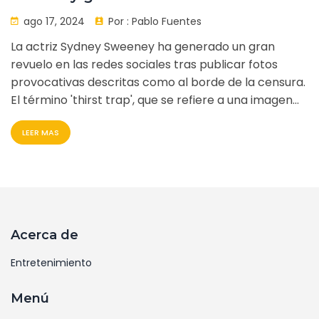
sociales: ¿El poder del 'thirst trap'?
ago 17, 2024
Por :
Pablo Fuentes
La actriz Sydney Sweeney ha generado un gran
revuelo en las redes sociales tras publicar fotos
provocativas descritas como al borde de la censura.
El término 'thirst trap', que se refiere a una imagen
provocativa diseñada para atraer atención, ha sido
LEER MAS
usado para describir estas fotos. La Opinión Austral
detalló la reacción masiva a estas fotografías el 16
de agosto de 2024, subrayando el enfoque calculado
de Sweeney para generar atención en línea.
Acerca de
Entretenimiento
Menú