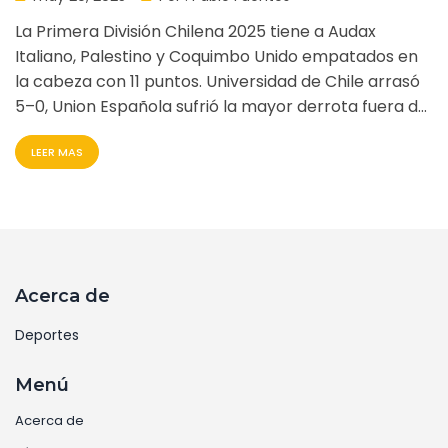
campeonato
La Primera División Chilena 2025 tiene a Audax
Italiano, Palestino y Coquimbo Unido empatados en
la cabeza con 11 puntos. Universidad de Chile arrasó
5–0, Union Española sufrió la mayor derrota fuera de
casa, y Lionel Altamirano destaca como goleador. La
LEER MAS
liga suma 16 equipos y 184 extranjeros.
Acerca de
Deportes
Menú
Acerca de