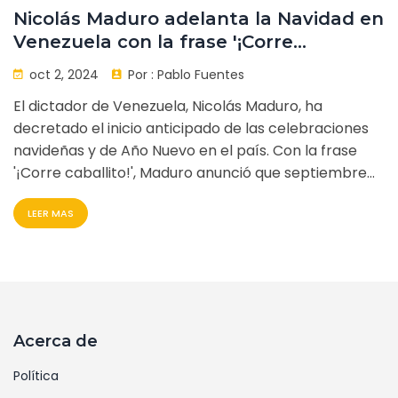
Nicolás Maduro adelanta la Navidad en
Venezuela con la frase '¡Corre
caballito!'
oct 2, 2024
Por :
Pablo Fuentes
El dictador de Venezuela, Nicolás Maduro, ha
decretado el inicio anticipado de las celebraciones
navideñas y de Año Nuevo en el país. Con la frase
'¡Corre caballito!', Maduro anunció que septiembre
ya huele a Navidad, en un intento de distraer a la
LEER MAS
población de las severas crisis económicas y
políticas. Esta medida busca elevar la moral y
generar un ambiente festivo frente a la pobreza y el
descontento generalizado.
Acerca de
Política