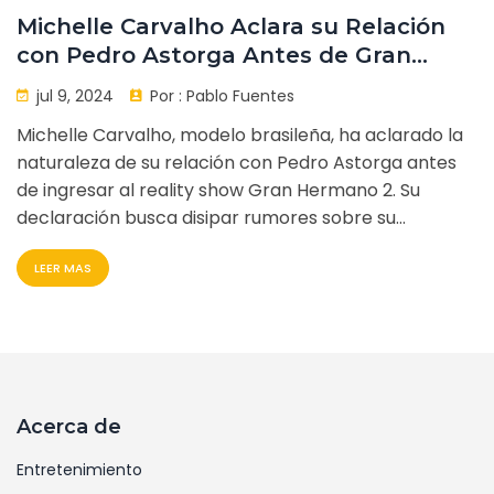
Michelle Carvalho Aclara su Relación
con Pedro Astorga Antes de Gran
Hermano 2
jul 9, 2024
Por :
Pablo Fuentes
Michelle Carvalho, modelo brasileña, ha aclarado la
naturaleza de su relación con Pedro Astorga antes
de ingresar al reality show Gran Hermano 2. Su
declaración busca disipar rumores sobre su
romance, ante la curiosidad de los fans, justo antes
LEER MAS
de participar en la nueva temporada del popular
programa.
Acerca de
Entretenimiento