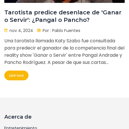
Tarotista predice desenlace de 'Ganar
o Servir': ¿Pangal o Pancho?
nov 4, 2024
Por :
Pablo Fuentes
Una tarotista llamada Katy Szabo fue consultada
para predecir el ganador de la competencia final del
reality show 'Ganar o Servir' entre Pangal Andrade y
Pancho Rodríguez. A pesar de que sus cartas
sugerían inicialmente un empate, Szabo predijo que
LEER MAS
Pancho ganaría debido a una posible lesión de
Pangal, aunque este último se coronó como el
verdadero ganador.
Acerca de
Entretenimiento