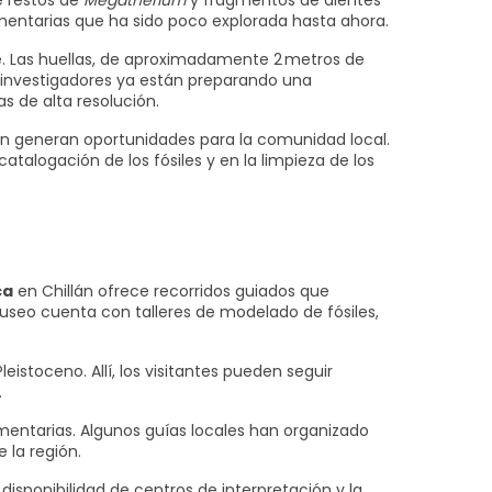
e restos de
Megatherium
y fragmentos de dientes
imentarias que ha sido poco explorada hasta ahora.
uble. Las huellas, de aproximadamente 2 metros de
 investigadores ya están preparando una
s de alta resolución.
én generan oportunidades para la comunidad local.
talogación de los fósiles y en la limpieza de los
ca
en Chillán ofrece recorridos guiados que
museo cuenta con talleres de modelado de fósiles,
istoceno. Allí, los visitantes pueden seguir
.
mentarias. Algunos guías locales han organizado
 la región.
isponibilidad de centros de interpretación y la