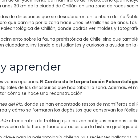
ación de un yacimiento de mamíferos del Pleistoceno que incluy
n a unos 30 km de la ciudad de Chillán, en una zona de rocas sed
izadas de dinosaurios que se descubrieron en la ribera del río Ñ
oro que caminó por la zona hace unos 150 millones de años. Los
Paleontológica de Chillán, donde podrás ver moldes y fotografía
ocimiento sobre la fauna prehistórica de Chile, sino que tambi
n ciudadana, invitando a estudiantes y curiosos a ayudar en la ca
r y aprender
es varias opciones. El
Centro de Interpretación Paleontológi
igitales de los dinosaurios que habitaban la zona. Además, el 
ntar cómo se hace una reconstrucción.
nes del Río
, donde se han encontrado restos de mamíferos del Ple
área y cómo se formaron los depósitos que conservan los fósiles
uble
ofrece rutas de trekking que cruzan antiguas cuencas sedi
rvación de la flora y fauna actuales con la historia geológica de
ve para la paleontología chilena. Sus recientes hallazgos, la d