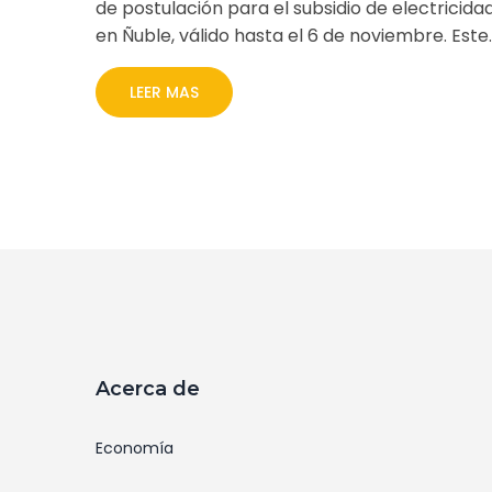
de postulación para el subsidio de electricida
en Ñuble, válido hasta el 6 de noviembre. Este
subsidio está destinado a aliviar el costo
energético en hogares vulnerables,
LEER MAS
extendiendo un esfuerzo previo que benefició
al 40% de los hogares más vulnerables del
país, proporcionando descuentos mensuales
en las facturas de electricidad.
Acerca de
Economía