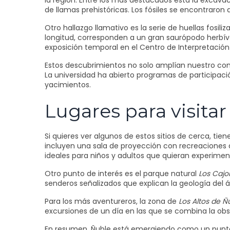
la región. Entre los más destacados está la excav
de llamas prehistóricas. Los fósiles se encontraro
Otro hallazgo llamativo es la serie de huellas fosil
longitud, corresponden a un gran saurópodo herbív
exposición temporal en el Centro de Interpretación 
Estos descubrimientos no solo amplían nuestro con
La universidad ha abierto programas de participació
yacimientos.
Lugares para visita
Si quieres ver algunos de estos sitios de cerca, tien
incluyen una sala de proyección con recreaciones d
ideales para niños y adultos que quieran experime
Otro punto de interés es el parque natural
Los Cajo
senderos señalizados que explican la geología del 
Para los más aventureros, la zona de
Los Altos de Ñ
excursiones de un día en las que se combina la obse
En resumen, Ñuble está emergiendo como un punto cla