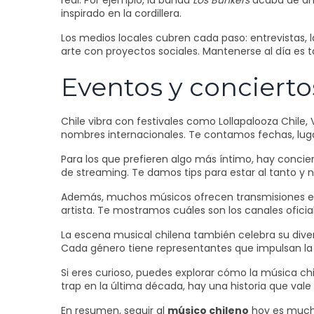
real. Por ejemplo, la banda
Los Bunkers
acaba de anu
inspirado en la cordillera.
Los medios locales cubren cada paso: entrevistas
arte con proyectos sociales. Mantenerse al día es t
Eventos y conciert
Chile vibra con festivales como Lollapalooza Chile
nombres internacionales. Te contamos fechas, lug
Para los que prefieren algo más íntimo, hay concie
de streaming. Te damos tips para estar al tanto y 
Además, muchos músicos ofrecen transmisiones en v
artista. Te mostramos cuáles son los canales oficia
La escena musical chilena también celebra su divers
Cada género tiene representantes que impulsan la 
Si eres curioso, puedes explorar cómo la música chi
trap en la última década, hay una historia que val
En resumen, seguir al
músico chileno
hoy es mucho