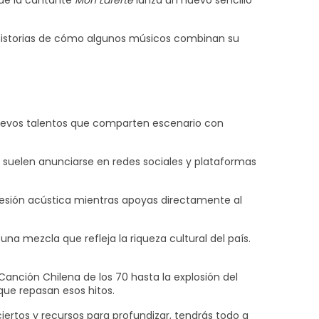
que la cantante
Mon Laferte
lanza un nuevo sencillo
 historias de cómo algunos músicos combinan su
n nuevos talentos que comparten escenario con
s suelen anunciarse en redes sociales y plataformas
sesión acústica mientras apoyas directamente al
na mezcla que refleja la riqueza cultural del país.
Canción Chilena de los 70 hasta la explosión del
que repasan esos hitos.
rtos y recursos para profundizar, tendrás todo a