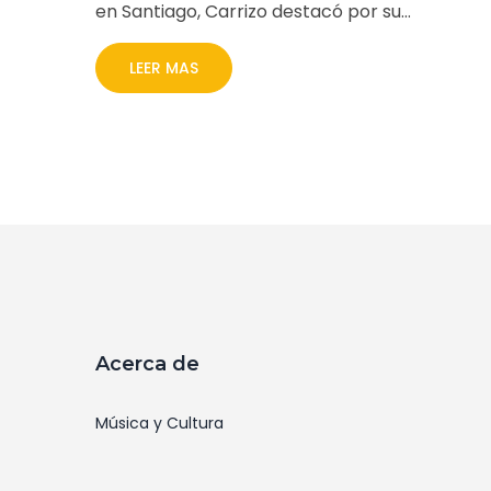
en Santiago, Carrizo destacó por su
versatilidad desde joven, ganando
reconocimiento internacional y colaborando
LEER MAS
con artistas de renombre. Su fallecimiento ha
provocado muestras de cariño y recuerdo po
su indiscutible aporte musical y cultural.
Acerca de
Música y Cultura