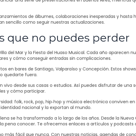
nciar una serie de presentaciones en Buenos Aires, mientras 
, lanzamientos de álbumes, colaboraciones inesperadas y hasta
an sencillo como seguir nuestras actualizaciones.
os que no puedes perder
, Villa del Mar y la Fiesta del Huaso Musical. Cada año aparece
ares y cómo conseguir entradas sin complicaciones.
rtos en bares de Santiago, Valparaíso y Concepción. Estos show
no quedarte fuera.
ivo desde sus casas o estudios. Así puedes disfrutar de una 
les y cómo participar.
idad: folk, rock, pop, hip‑hop y música electrónica conviven en u
identidad nacional y la exportan al mundo.
lena se ha transformado a lo largo de los años. Desde la Nueva 
e la pena conocer. Te ofrecemos enlaces a artículos y podcasts 
 más fácil que nunca. Con nuestras noticias, agendas de concie