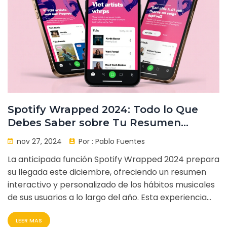
Spotify Wrapped 2024: Todo lo Que
Debes Saber sobre Tu Resumen
Musical Personalizado
nov 27, 2024
Por :
Pablo Fuentes
La anticipada función Spotify Wrapped 2024 prepara
su llegada este diciembre, ofreciendo un resumen
interactivo y personalizado de los hábitos musicales
de sus usuarios a lo largo del año. Esta experiencia
emblemática incluirá las principales canciones,
LEER MAS
artistas y géneros escuchados desde el 1 de enero