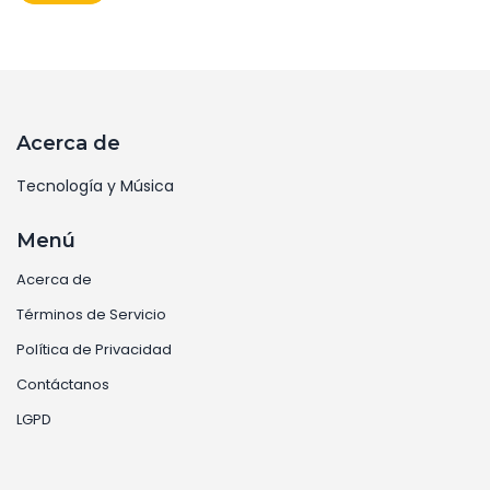
hasta el 31 de octubre. Mientras el lanzamiento es
esperado para el 4 de diciembre, la expectativa se
centra en posibles novedades y características
especiales que sorprenderán a sus usuarios.
Acerca de
Tecnología y Música
Menú
Acerca de
Términos de Servicio
Política de Privacidad
Contáctanos
LGPD