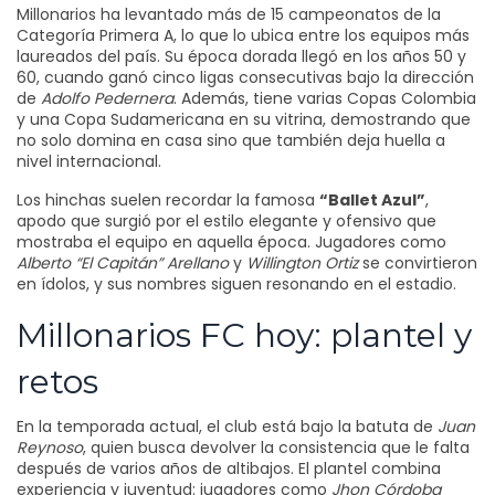
Millonarios ha levantado más de 15 campeonatos de la
Categoría Primera A, lo que lo ubica entre los equipos más
laureados del país. Su época dorada llegó en los años 50 y
60, cuando ganó cinco ligas consecutivas bajo la dirección
de
Adolfo Pedernera
. Además, tiene varias Copas Colombia
y una Copa Sudamericana en su vitrina, demostrando que
no solo domina en casa sino que también deja huella a
nivel internacional.
Los hinchas suelen recordar la famosa
“Ballet Azul”
,
apodo que surgió por el estilo elegante y ofensivo que
mostraba el equipo en aquella época. Jugadores como
Alberto “El Capitán” Arellano
y
Willington Ortiz
se convirtieron
en ídolos, y sus nombres siguen resonando en el estadio.
Millonarios FC hoy: plantel y
retos
En la temporada actual, el club está bajo la batuta de
Juan
Reynoso
, quien busca devolver la consistencia que le falta
después de varios años de altibajos. El plantel combina
experiencia y juventud: jugadores como
Jhon Córdoba