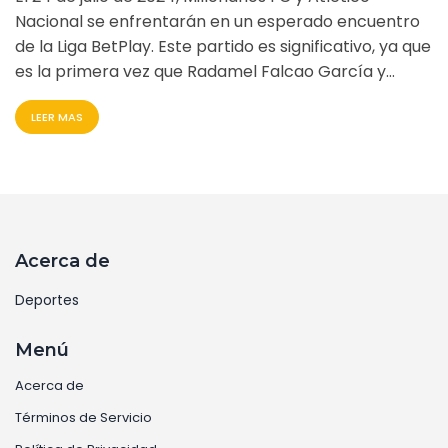
Nacional se enfrentarán en un esperado encuentro
de la Liga BetPlay. Este partido es significativo, ya que
es la primera vez que Radamel Falcao García y
David Ospina jugarán juntos en su país natal,
LEER MAS
defendiendo a sus queridos clubes. El partido se
jugará en el estadio Nemesio Camacho El Campín a
las 8 pm, un duelo que promete emociones y
rivalidad histórica en el fútbol colombiano.
Acerca de
Deportes
Menú
Acerca de
Términos de Servicio