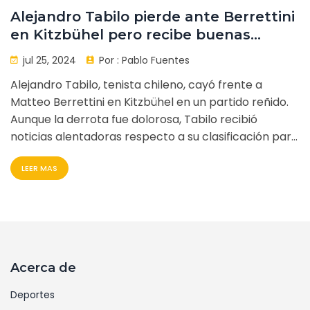
Alejandro Tabilo pierde ante Berrettini
en Kitzbühel pero recibe buenas
noticias para París 2024
jul 25, 2024
Por :
Pablo Fuentes
Alejandro Tabilo, tenista chileno, cayó frente a
Matteo Berrettini en Kitzbühel en un partido reñido.
Aunque la derrota fue dolorosa, Tabilo recibió
noticias alentadoras respecto a su clasificación para
los Juegos Olímpicos de París 2024. Detalles del
LEER MAS
enfrentamiento y perspectivas futuras en el artículo.
Acerca de
Deportes