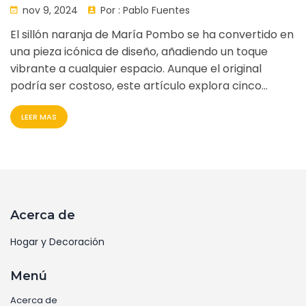
nov 9, 2024
Por :
Pablo Fuentes
El sillón naranja de María Pombo se ha convertido en
una pieza icónica de diseño, añadiendo un toque
vibrante a cualquier espacio. Aunque el original
podría ser costoso, este artículo explora cinco
opciones asequibles que te permitirán replicar el
LEER MAS
estilo sin vaciar tu bolsillo. Una de las alternativas
destacadas es La Cleish de Kenay Home, una réplica
cercana del sillón a un precio accesible de 459 €.
Descubre cómo incorporar elementos de diseño de
alta gama en tu hogar de manera económica.
Acerca de
Hogar y Decoración
Menú
Acerca de