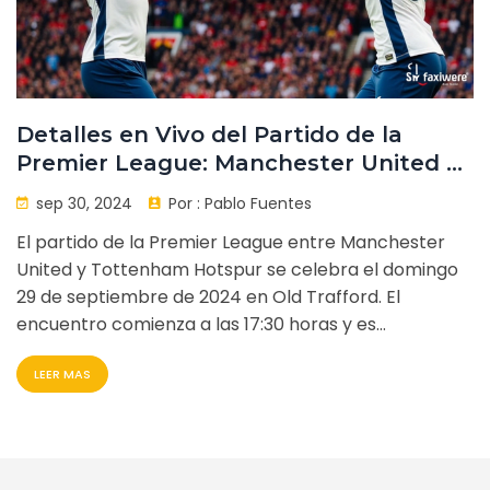
Detalles en Vivo del Partido de la
Premier League: Manchester United vs
Tottenham Hotspur
sep 30, 2024
Por :
Pablo Fuentes
El partido de la Premier League entre Manchester
United y Tottenham Hotspur se celebra el domingo
29 de septiembre de 2024 en Old Trafford. El
encuentro comienza a las 17:30 horas y es
transmitido en vivo por DAZN. Manchester United
LEER MAS
ocupa el 11º puesto con 7 puntos, mientras que
Tottenham Hotspur está en la 8ª posición con 10
puntos. Aquí tienes todos los detalles del
emocionante choque.