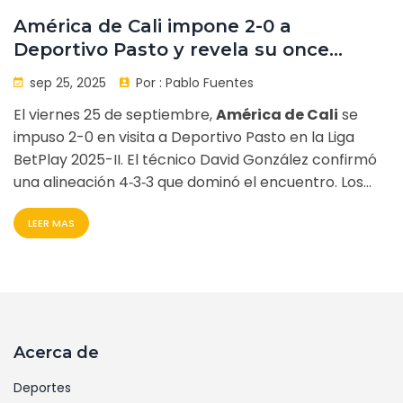
América de Cali impone 2-0 a
Deportivo Pasto y revela su once
titular
sep 25, 2025
Por :
Pablo Fuentes
El viernes 25 de septiembre,
América de Cali
se
impuso 2-0 en visita a Deportivo Pasto en la Liga
BetPlay 2025-II. El técnico David González confirmó
una alineación 4‑3‑3 que dominó el encuentro. Los
goles llegaron por autogol y penalti, reforzando la
LEER MAS
posición del equipo en la tabla.
Acerca de
Deportes