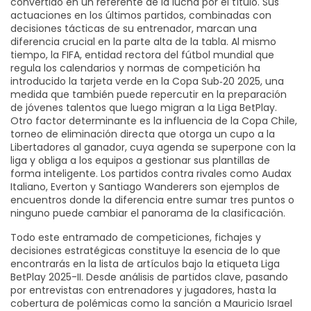
convertido en un referente de la lucha por el título. Sus
actuaciones en los últimos partidos, combinadas con
decisiones tácticas de su entrenador, marcan una
diferencia crucial en la parte alta de la tabla. Al mismo
tiempo, la
FIFA
,
entidad rectora del fútbol mundial que
regula los calendarios y normas de competición
ha
introducido la tarjeta verde en la Copa Sub‑20 2025, una
medida que también puede repercutir en la preparación
de jóvenes talentos que luego migran a la Liga BetPlay.
Otro factor determinante es la influencia de la
Copa Chile
,
torneo de eliminación directa que otorga un cupo a la
Libertadores al ganador
, cuya agenda se superpone con la
liga y obliga a los equipos a gestionar sus plantillas de
forma inteligente. Los partidos contra rivales como Audax
Italiano, Everton y Santiago Wanderers son ejemplos de
encuentros donde la diferencia entre sumar tres puntos o
ninguno puede cambiar el panorama de la clasificación.
Todo este entramado de competiciones, fichajes y
decisiones estratégicas constituye la esencia de lo que
encontrarás en la lista de artículos bajo la etiqueta Liga
BetPlay 2025-II. Desde análisis de partidos clave, pasando
por entrevistas con entrenadores y jugadores, hasta la
cobertura de polémicas como la sanción a Mauricio Israel