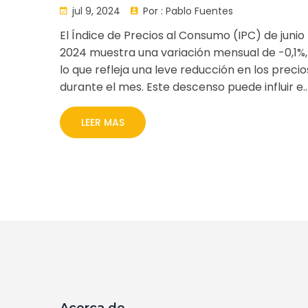
una Variación Mensual del
jul 9, 2024
Por :
Pablo Fuentes
-0,1%
El Índice de Precios al Consumo (IPC) de junio
2024 muestra una variación mensual de -0,1%,
lo que refleja una leve reducción en los precio
durante el mes. Este descenso puede influir e
la economía y las decisiones de los
consumidores.
LEER MAS