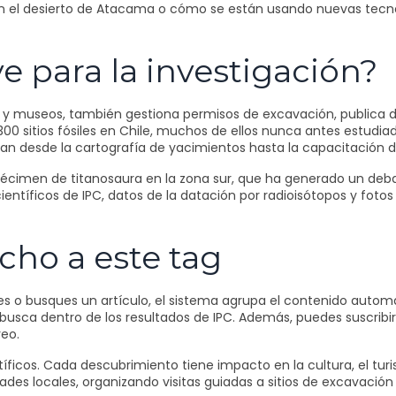
n el desierto de Atacama o cómo se están usando nuevas tecnolo
e para la investigación?
s y museos, también gestiona permisos de excavación, publica d
0 sitios fósiles en Chile, muchos de ellos nunca antes estudia
an desde la cartografía de yacimientos hasta la capacitación d
écimen de titanosaura en la zona sur, que ha generado un debat
científicos de IPC, datos de la datación por radioisótopos y foto
cho a este tag
ques o busques un artículo, el sistema agrupa el contenido auto
usca dentro de los resultados de IPC. Además, puedes suscribirt
reo.
íficos. Cada descubrimiento tiene impacto en la cultura, el turi
 locales, organizando visitas guiadas a sitios de excavación y c