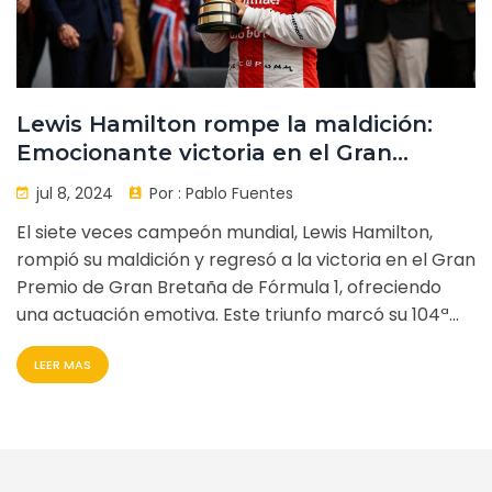
Lewis Hamilton rompe la maldición:
Emocionante victoria en el Gran
Premio de Gran Bretaña de Fórmula 1
jul 8, 2024
Por :
Pablo Fuentes
El siete veces campeón mundial, Lewis Hamilton,
rompió su maldición y regresó a la victoria en el Gran
Premio de Gran Bretaña de Fórmula 1, ofreciendo
una actuación emotiva. Este triunfo marcó su 104ª
victoria y novena en Silverstone, superando desafíos
LEER MAS
personales y de equipo.