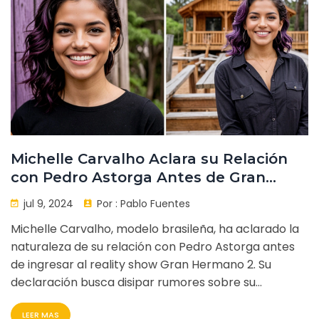
Michelle Carvalho Aclara su Relación
con Pedro Astorga Antes de Gran
Hermano 2
jul 9, 2024
Por :
Pablo Fuentes
Michelle Carvalho, modelo brasileña, ha aclarado la
naturaleza de su relación con Pedro Astorga antes
de ingresar al reality show Gran Hermano 2. Su
declaración busca disipar rumores sobre su
romance, ante la curiosidad de los fans, justo antes
LEER MAS
de participar en la nueva temporada del popular