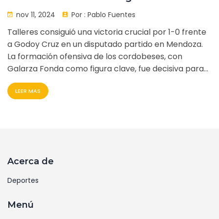
frente a Godoy Cruz
nov 11, 2024
Por :
Pablo Fuentes
Talleres consiguió una victoria crucial por 1-0 frente
a Godoy Cruz en un disputado partido en Mendoza.
La formación ofensiva de los cordobeses, con
Galarza Fonda como figura clave, fue decisiva para
generar oportunidades de gol. Este triunfo refuerza
LEER MAS
la posición de Talleres en la Liga Profesional,
destacando su estrategia y rendimiento colectivo en
el campo.
Acerca de
Deportes
Menú