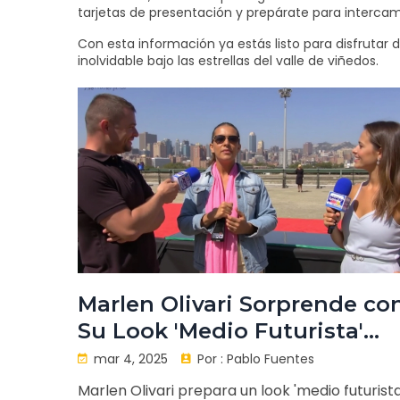
tarjetas de presentación y prepárate para interca
Con esta información ya estás listo para disfrutar 
inolvidable bajo las estrellas del valle de viñedos.
Marlen Olivari Sorprende co
Su Look 'Medio Futurista'
para la Gala de Viña 2025
mar 4, 2025
Por :
Pablo Fuentes
Marlen Olivari prepara un look 'medio futurista