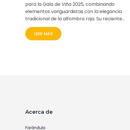
para la Gala de Viña 2025, combinando
elementos vanguardistas con la elegancia
tradicional de la alfombra roja. Su reciente
aparición televisiva con su hijo Lorenzo ha
captado la atención de los medios,
LEER MAS
manteniendo el interés en sus elecciones de
moda para eventos destacados.
Acerca de
Farándula