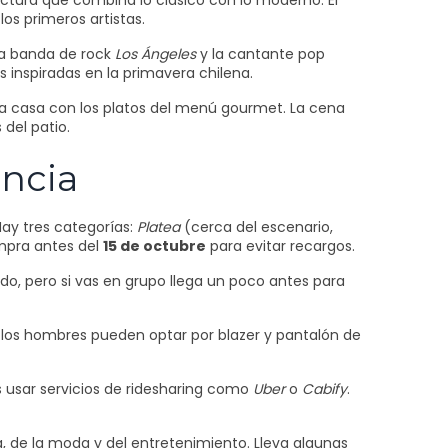
tectura que combina lo clásico con lo moderno. El
los primeros artistas.
la banda de rock
Los Ángeles
y la cantante pop
inspiradas en la primavera chilena.
 la casa con los platos del menú gourmet. La cena
 del patio.
encia
Hay tres categorías:
Platea
(cerca del escenario,
mpra antes del
15 de octubre
para evitar recargos.
pido, pero si vas en grupo llega un poco antes para
n; los hombres pueden optar por blazer y pantalón de
s usar servicios de ridesharing como
Uber
o
Cabify
.
, de la moda y del entretenimiento. Lleva algunas