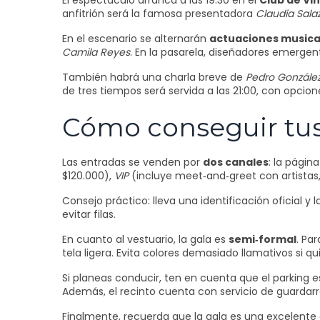
El espectáculo arranca a las 19:30 en el
Club de Vin
anfitrión será la famosa presentadora
Claudia Sala
En el escenario se alternarán
actuaciones musica
Camila Reyes
. En la pasarela, diseñadores emerg
También habrá una charla breve de
Pedro Gonzále
de tres tiempos será servida a las 21:00, con opcion
Cómo conseguir tus 
Las entradas se venden por
dos canales
: la págin
$120.000),
VIP
(incluye meet‑and‑greet con artistas
Consejo práctico: lleva una identificación oficial y
evitar filas.
En cuanto al vestuario, la gala es
semi‑formal
. Pa
tela ligera. Evita colores demasiado llamativos si q
Si planeas conducir, ten en cuenta que el parking 
Además, el recinto cuenta con servicio de guardarro
Finalmente, recuerda que la gala es una excelente 