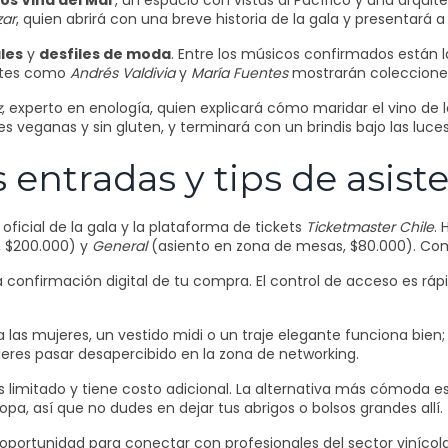
os Viña del Mar
, un espacio con vistas al Pacífico y una arqui
zar
, quien abrirá con una breve historia de la gala y presentará a 
les
y
desfiles de moda
. Entre los músicos confirmados están 
entes como
Andrés Valdivia
y
María Fuentes
mostrarán colecciones 
z
, experto en enología, quien explicará cómo maridar el vino de
es veganas y sin gluten, y terminará con un brindis bajo las luces
entradas y tips de asist
a oficial de la gala y la plataforma de tickets
Ticketmaster Chile
. 
, $200.000) y
General
(asiento en zona de mesas, $80.000). Co
 la confirmación digital de tu compra. El control de acceso es rá
ra las mujeres, un vestido midi o un traje elegante funciona bie
uieres pasar desapercibido en la zona de networking.
es limitado y tiene costo adicional. La alternativa más cómoda e
pa, así que no dudes en dejar tus abrigos o bolsos grandes allí.
oportunidad para conectar con profesionales del sector vinícola