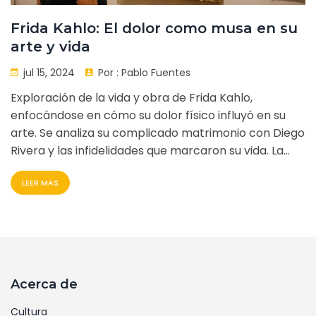
Frida Kahlo: El dolor como musa en su
arte y vida
jul 15, 2024
Por :
Pablo Fuentes
Exploración de la vida y obra de Frida Kahlo,
enfocándose en cómo su dolor físico influyó en su
arte. Se analiza su complicado matrimonio con Diego
Rivera y las infidelidades que marcaron su vida. La
lucha de Frida con el dolor se refleja profundamente
LEER MAS
en su arte.
Acerca de
Cultura