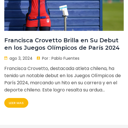
Francisca Crovetto Brilla en Su Debut
en los Juegos Olímpicos de París 2024
ago 3, 2024
Por :
Pablo Fuentes
Francisca Crovetto, destacada atleta chilena, ha
tenido un notable debut en los Juegos Olímpicos de
París 2024, marcando un hito en su carrera y en el
deporte chileno. Este logro resalta su ardua
preparación y compromiso, generando altas
LEER MAS
expectativas para sus próximas competencias en el
evento.