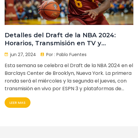
Detalles del Draft de la NBA 2024:
Horarios, Transmisión en TV y
Streaming Online
jun 27, 2024
Por :
Pablo Fuentes
Esta semana se celebra el Draft de la NBA 2024 en el
Barclays Center de Brooklyn, Nueva York. La primera
ronda será el miércoles y la segunda el jueves, con
transmisión en vivo por ESPN 3 y plataformas de
streaming. Se destacan varios prospectos aunque el
LEER MAS
nivel es considerado bajo este año.