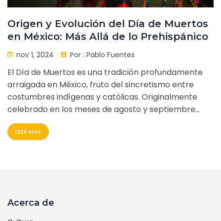
Origen y Evolución del Día de Muertos
en México: Más Allá de lo Prehispánico
nov 1, 2024
Por :
Pablo Fuentes
El Día de Muertos es una tradición profundamente
arraigada en México, fruto del sincretismo entre
costumbres indígenas y católicas. Originalmente
celebrado en los meses de agosto y septiembre
indígenas, se adaptó a fechas cristianas en
LEER MAS
noviembre. Con el pasar de los siglos, ha
evolucionado hasta convertirse en un fenómeno
cultural que honra a los muertos de manera única,
siendo reconocido como Patrimonio Cultural
Inmaterial por la UNESCO.
Acerca de