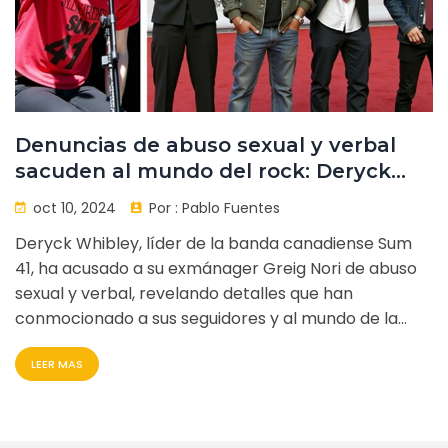
Denuncias de abuso sexual y verbal
sacuden al mundo del rock: Deryck
Whibley contra Greig Nori
oct 10, 2024
Por :
Pablo Fuentes
Deryck Whibley, líder de la banda canadiense Sum
41, ha acusado a su exmánager Greig Nori de abuso
sexual y verbal, revelando detalles que han
conmocionado a sus seguidores y al mundo de la
música. Las acusaciones, hechas públicas el 9 de
LEER MAS
octubre de 2024, abren un debate sobre el abuso de
poder en la industria musical, destacando la
vulnerabilidad de los artistas. El impacto de estas
revelaciones está intensificando la demanda de