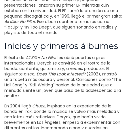
presentaciones, lanzaron su primer EP mientras aún
estaban en la universidad. El EP llamó la atención de una
pequeña discográfica y, en 1999, llegó el primer gran salto:
All Killer No Filler
. Ese álbum contiene temazos como
“Fat Lip” y “In Too Deep”, que siguen sonando en radios y
playlists de todo el mundo.
Inicios y primeros álbumes
El éxito de
All Killer No Filler
les abrió puertas a giras
internacionales. Deryck se convirtió en el rostro de la
banda: cantante, guitarrista y, a veces, productor. El
siguiente disco,
Does This Look Infected?
(2002), mostró
una faceta más oscura y personal. Canciones como “The
Hell Song” y “Still Waiting” hablan de la ansiedad que a
menudo siente un joven que pasa de la adolescencia a la
adultez.
En 2004 llegó
Chuck
, inspirado en la experiencia de la
banda en Irak, donde la música se volvió más melódica y
con letras más reflexivas. Deryck, que había vivido
brevemente en Los Ángeles, empezó a experimentar con
diferentes estilos, incorporando piano y cuerdas en