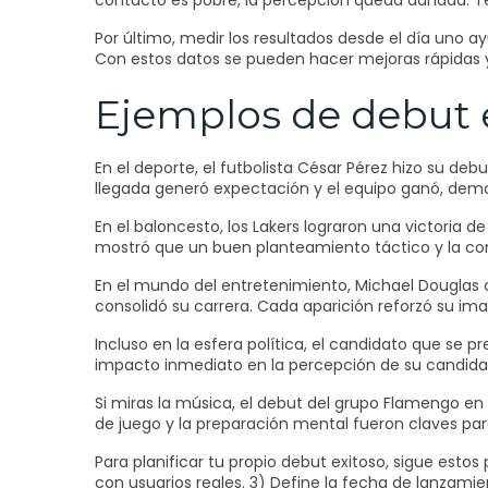
contacto es pobre, la percepción queda dañada. Te
Por último, medir los resultados desde el día uno a
Con estos datos se pueden hacer mejoras rápidas y 
Ejemplos de debut e
En el deporte, el futbolista César Pérez hizo su deb
llegada generó expectación y el equipo ganó, dem
En el baloncesto, los Lakers lograron una victoria 
mostró que un buen planteamiento táctico y la con
En el mundo del entretenimiento, Michael Douglas
consolidó su carrera. Cada aparición reforzó su im
Incluso en la esfera política, el candidato que se
impacto inmediato en la percepción de su candid
Si miras la música, el debut del grupo Flamengo en l
de juego y la preparación mental fueron claves para 
Para planificar tu propio debut exitoso, sigue estos
con usuarios reales. 3) Define la fecha de lanzami