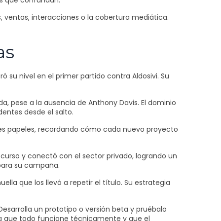
os que confundan.
s, ventas, interacciones o la cobertura mediática.
as
 su nivel en el primer partido contra Aldosivi. Su
da, pese a la ausencia de Anthony Davis. El dominio
entes desde el salto.
ores papeles, recordando cómo cada nuevo proyecto
scurso y conectó con el sector privado, logrando un
 para su campaña.
la que los llevó a repetir el título. Su estrategia
Desarrolla un prototipo o versión beta y pruébalo
ura que todo funcione técnicamente y que el