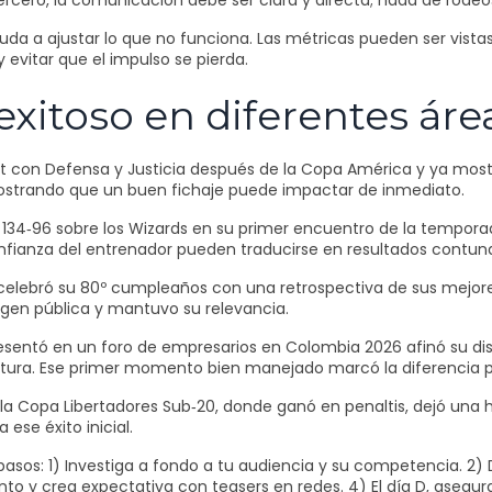
rcero, la comunicación debe ser clara y directa; nada de rode
yuda a ajustar lo que no funciona. Las métricas pueden ser vista
evitar que el impulso se pierda.
xitoso en diferentes áre
ut con Defensa y Justicia después de la Copa América y ya mostró
ostrando que un buen fichaje puede impactar de inmediato.
de 134‑96 sobre los Wizards en su primer encuentro de la tempora
fianza del entrenador pueden traducirse en resultados contund
 celebró su 80º cumpleaños con una retrospectiva de sus mej
agen pública y mantuvo su relevancia.
 presentó en un foro de empresarios en Colombia 2026 afinó su di
atura. Ese primer momento bien manejado marcó la diferencia
a Copa Libertadores Sub‑20, donde ganó en penaltis, dejó una huel
ese éxito inicial.
 pasos: 1) Investiga a fondo a tu audiencia y su competencia. 2) 
ento y crea expectativa con teasers en redes. 4) El día D, aseg