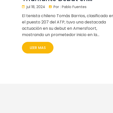
Amersfoort Impulsa su
jul 18, 2024
Por :
Pablo Fuentes
Carrera
El tenista chileno Tomás Barrios, clasificado e
el puesto 207 del ATP, tuvo una destacada
actuación en su debut en Amersfoort,
mostrando un prometedor inicio en la
competencia. Este triunfo marca un hito
importante en la carrera del joven jugador.
LEER MAS