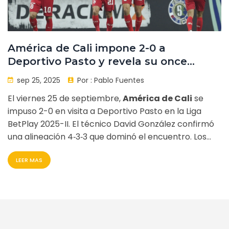
América de Cali impone 2-0 a
Deportivo Pasto y revela su once
titular
sep 25, 2025
Por :
Pablo Fuentes
El viernes 25 de septiembre,
América de Cali
se
impuso 2-0 en visita a Deportivo Pasto en la Liga
BetPlay 2025-II. El técnico David González confirmó
una alineación 4‑3‑3 que dominó el encuentro. Los
goles llegaron por autogol y penalti, reforzando la
LEER MAS
posición del equipo en la tabla.