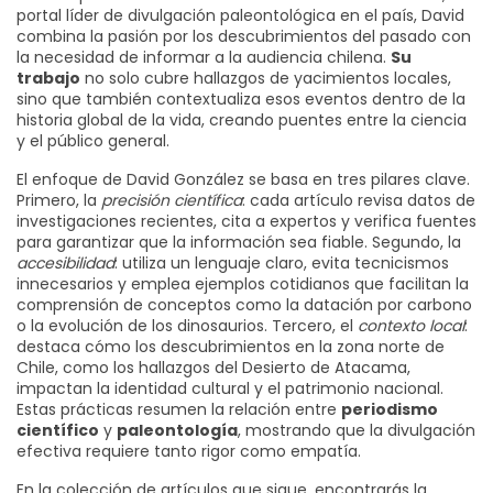
portal líder de divulgación paleontológica en el país
, David
combina la pasión por los descubrimientos del pasado con
la necesidad de informar a la audiencia chilena.
Su
trabajo
no solo cubre hallazgos de yacimientos locales,
sino que también contextualiza esos eventos dentro de la
historia global de la vida, creando puentes entre la ciencia
y el público general.
El enfoque de David González se basa en tres pilares clave.
Primero, la
precisión científica
: cada artículo revisa datos de
investigaciones recientes, cita a expertos y verifica fuentes
para garantizar que la información sea fiable. Segundo, la
accesibilidad
: utiliza un lenguaje claro, evita tecnicismos
innecesarios y emplea ejemplos cotidianos que facilitan la
comprensión de conceptos como la datación por carbono
o la evolución de los dinosaurios. Tercero, el
contexto local
:
destaca cómo los descubrimientos en la zona norte de
Chile, como los hallazgos del Desierto de Atacama,
impactan la identidad cultural y el patrimonio nacional.
Estas prácticas resumen la relación entre
periodismo
científico
y
paleontología
, mostrando que la divulgación
efectiva requiere tanto rigor como empatía.
En la colección de artículos que sigue, encontrarás la