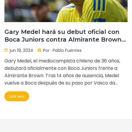
Gary Medel hará su debut oficial con
Boca Juniors contra Almirante Brown
en la Copa Argentina
jun 19, 2024
Por :
Pablo Fuentes
Gary Medel, el mediocampista chileno de 36 años,
debutará oficialmente con Boca Juniors frente a
Almirante Brown. Tras 14 años de ausencia, Medel
vuelve a Boca después de su paso por Vasco da
Gama donde jugó como defensor central. La llegada
LEER MAS
de nuevos entrenadores y conflictos internos
provocaron su salida. Se espera que Medel sea titular
por la ausencia de varios jugadores clave.