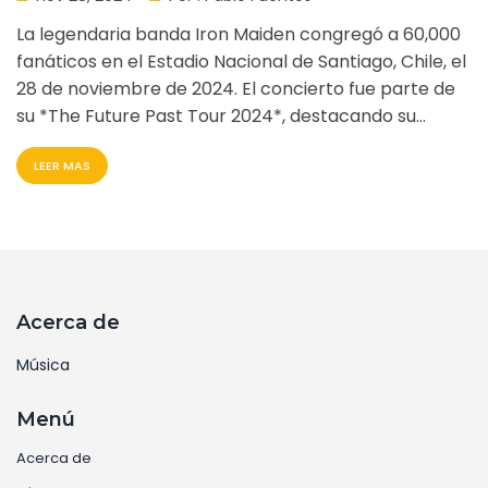
50 Aniversario
La legendaria banda Iron Maiden congregó a 60,000
fanáticos en el Estadio Nacional de Santiago, Chile, el
28 de noviembre de 2024. El concierto fue parte de
su *The Future Past Tour 2024*, destacando su
conexión con el público chileno. La presentación
LEER MAS
incluyó temas de su reciente álbum *Senjutsu* y
clásicos de *Somewhere in Time*. Iron Maiden
prometió regresar en 2025-2026 para celebrar su
50º aniversario con un tour mundial especial.
Acerca de
Música
Menú
Acerca de