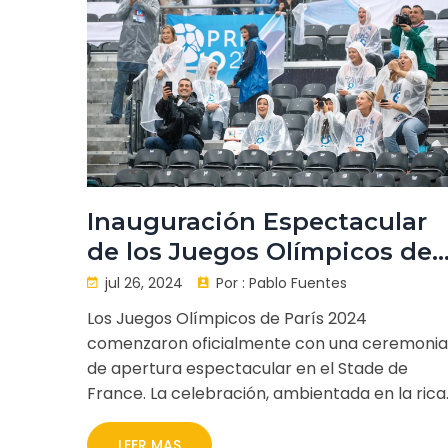
Inauguración Espectacular
de los Juegos Olímpicos de
París 2024
jul 26, 2024
Por :
Pablo Fuentes
Los Juegos Olímpicos de París 2024
comenzaron oficialmente con una ceremonia
de apertura espectacular en el Stade de
France. La celebración, ambientada en la rica
cultura francesa, reunió a más de 80,000
espectadores y mostró la unidad y solidarida
LEER MAS