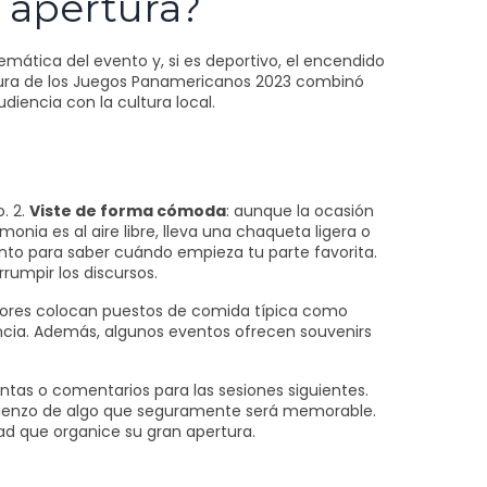
 apertura?
emática del evento y, si es deportivo, el encendido
ertura de los Juegos Panamericanos 2023 combinó
encia con la cultura local.
o. 2.
Viste de forma cómoda
: aunque la ocasión
remonia es al aire libre, lleva una chaqueta ligera o
vento para saber cuándo empieza tu parte favorita.
rrumpir los discursos.
adores colocan puestos de comida típica como
ncia. Además, algunos eventos ofrecen souvenirs
ntas o comentarios para las sesiones siguientes.
comienzo de algo que seguramente será memorable.
dad que organice su gran apertura.