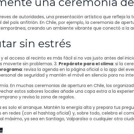
amente una ceremonia de
reves de autoridades, una presentación artística que refleja la t
l del país anfitrión. En Chile, por ejemplo, la ceremonia de ap
emporánea, creando un ambiente vibrante que conectó a la audi
tar sin estrés
y el acceso al recinto es más fácil si no vas justo antes del inici
as moverte sin problemas. 3.
Prepárate para el clima
: si la ce
 programa
: revisa la agenda en la página oficial o la app del e
 personal de seguridad y mantén el móvil en silencio para no inte
nomía. En muchas ceremonias de apertura en Chile, los organiz
echar estos sabores locales añade una capa extra a la experie
temprano y revisa la zona de regalos.
es solo el arranque. Mantén la energía alta y prepara tus pregu
s en redes (con el hashtag oficial) y, sobre todo, celebra el 
te al máximo, ya sea en Santiago, Valparaíso o cualquier otra ciu