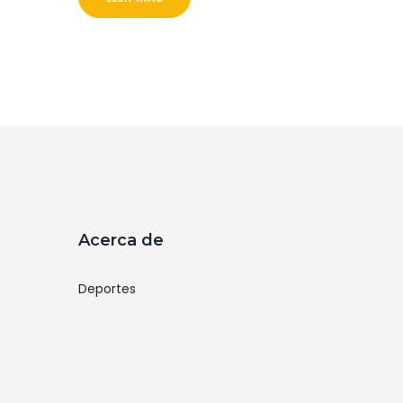
de los atletas y del pueblo francés. Los Juego
se desarrollarán hasta el 11 de agosto, con má
de 10,000 atletas compitiendo en 32 deportes
y 5 nuevas disciplinas.
Acerca de
Deportes