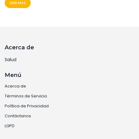
LEER MAS
afirmaciones de salud fraudulentas. Autoridades
investigan el riesgo a la salud pública y la defensa de
la mujer ha sido recibida con escepticismo.
Acerca de
Salud
Menú
Acerca de
Términos de Servicio
Política de Privacidad
Contáctanos
LGPD