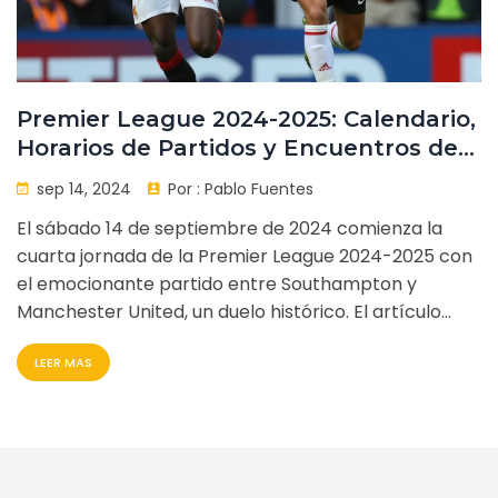
Premier League 2024-2025: Calendario,
Horarios de Partidos y Encuentros de
la Jornada 4
sep 14, 2024
Por :
Pablo Fuentes
El sábado 14 de septiembre de 2024 comienza la
cuarta jornada de la Premier League 2024-2025 con
el emocionante partido entre Southampton y
Manchester United, un duelo histórico. El artículo
detalla los partidos programados con sus
LEER MAS
respectivos horarios y sedes, incluyendo contexto
sobre el rendimiento de los equipos y jugadores
destacados.