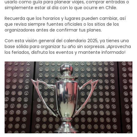
usarlo como guía para planear viajes, comprar entradas o
simplemente estar al día con lo que ocurre en Chile.
Recuerda que los horarios y lugares pueden cambiar, así
que revisa siempre fuentes oficiales o los sitios de los
organizadores antes de confirmar tus planes.
Con esta visión general del calendario 2025, ya tienes una
base sólida para organizar tu año sin sorpresas. ¡Aprovecha
los feriados, disfruta los eventos y mantente informado!