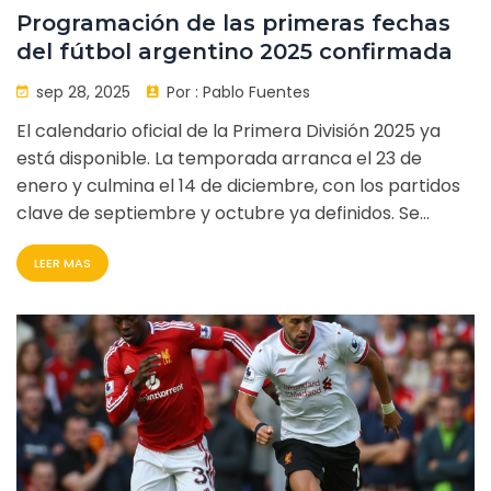
Programación de las primeras fechas
del fútbol argentino 2025 confirmada
sep 28, 2025
Por :
Pablo Fuentes
El calendario oficial de la Primera División 2025 ya
está disponible. La temporada arranca el 23 de
enero y culmina el 14 de diciembre, con los partidos
clave de septiembre y octubre ya definidos. Se
revelan encuentros de Boca, River y la fecha de los
LEER MAS
clásicos. Además, se analizan los impactos del nuevo
esquema de horarios en los clubes y fanáticos.