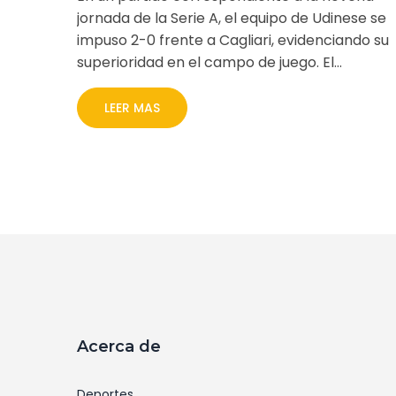
jornada de la Serie A, el equipo de Udinese se
impuso 2-0 frente a Cagliari, evidenciando su
superioridad en el campo de juego. El
encuentro celebrado el 25 de octubre de
2024, representó una importante victoria par
LEER MAS
Udinese, aunque el artículo no detalla los
nombres de los goleadores, tarjetas o
sustituciones, ni la asistencia en el estadio.
Acerca de
Deportes