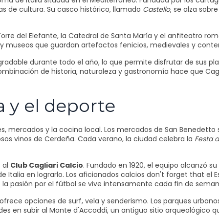
oma de Italia situada en el Mediterráneo. Fundada por los carta
 de cultura. Su casco histórico, llamado
Castello
, se alza sobr
e del Elefante, la Catedral de Santa María y el anfiteatro rom
 y museos que guardan artefactos fenicios, medievales y cont
radable durante todo el año, lo que permite disfrutar de sus p
mbinación de historia, naturaleza y gastronomía hace que Cagli
a y el deporte
tivales, mercados y la cocina local. Los mercados de San Benedet
osos vinos de Cerdeña. Cada verano, la ciudad celebra la
Festa d
s al
Club Cagliari Calcio
. Fundado en 1920, el equipo alcanzó 
 de Italia en lograrlo. Los aficionados calcios don't forget that
la pasión por el fútbol se vive intensamente cada fin de seman
era ofrece opciones de surf, vela y senderismo. Los parques urban
udes en subir al Monte d'Accoddi, un antiguo sitio arqueológico