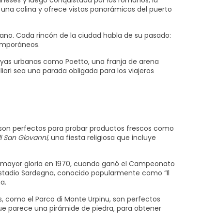
gineses y luego conquistada por los romanos, la
e una colina y ofrece vistas panorámicas del puerto
ano. Cada rincón de la ciudad habla de su pasado:
emporáneos.
layas urbanas como Poetto, una franja de arena
ari sea una parada obligada para los viajeros
to son perfectos para probar productos frescos como
i San Giovanni
, una fiesta religiosa que incluye
su mayor gloria en 1970, cuando ganó el Campeonato
 el Estadio Sardegna, conocido popularmente como “Il
a.
os, como el Parco di Monte Urpinu, son perfectos
 que parece una pirámide de piedra, para obtener