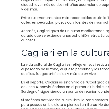
Cagliari es la capital de Cerdeña, una región autón
ciudad lleva más de dos mil años acumulando capas
y del mar.
Entre sus monumentos más reconocidos están la Torr
calles empedradas, plazas con fuentes de mármol
Además, Cagliari goza de un clima mediterráneo ag
dorada que se extiende unos ocho kilómetros. La co
curiosos.
Cagliari en la cultur
La vida cultural de Cagliari se refleja en sus fes
el pescado de la zona, el queso pecorino y los fam
desfiles, fuegos artificiales y música en vivo.
En el deporte, Cagliari es sinónimo de fútbol gracia
de Serie A, convirtiéndose en el primer club del sur
Sardegna”, sigue siendo un punto de reunión donde 
Si prefieres actividades al aire libre, la zona cost
para paseos en bicicleta o picnics familiares. No d