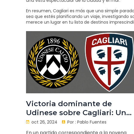
una vista espectacular de la ciudad y el mar.
En resumen, Cagliari es más que una simple parada 
sea que estés planificando un viaje, investigando s
merece un lugar en tu lista de destinos imprescindi
Victoria dominante de
Udinese sobre Cagliari: Un
triunfo clave en la Serie A
oct 26, 2024
Por :
Pablo Fuentes
En un partido correspondiente a la novena