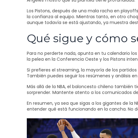
Angeles mostró que su plantilla tiene profundidad.
Los Pistons, después de una mala racha en playoffs
la confianza al equipo. Mientras tanto, en otro cho
aunque todavía se está ajustando, ya muestra deste
Qué sigue y cómo se
Para no perderte nada, apunta en tu calendario los
la pelea en la Conferencia Oeste y los Pistons intent
Si prefieres el streaming, la mayoría de los partid
También puedes seguir los resúmenes y análisis en
Más allá de la NBA, el baloncesto chileno también 
sorprender. Mantente atento a los comunicados de l
En resumen, ya sea que sigas a los gigantes de la N
entender qué está funcionando en la cancha. No dej