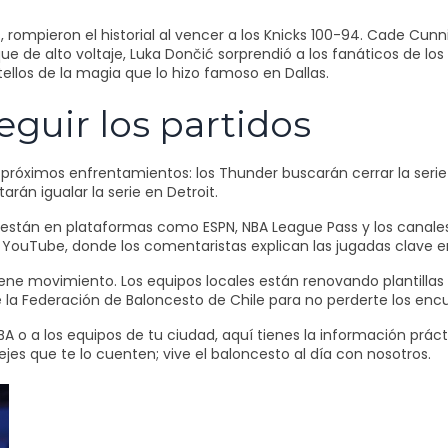
, rompieron el historial al vencer a los Knicks 100-94. Cade Cu
que de alto voltaje, Luka Dončić sorprendió a los fanáticos de l
llos de la magia que lo hizo famoso en Dallas.
guir los partidos
 próximos enfrentamientos: los Thunder buscarán cerrar la seri
arán igualar la serie en Detroit.
os están en plataformas como ESPN, NBA League Pass y los canales
 YouTube, donde los comentaristas explican las jugadas clave 
tiene movimiento. Los equipos locales están renovando plantill
a Federación de Baloncesto de Chile para no perderte los encue
BA o a los equipos de tu ciudad, aquí tienes la información práct
es que te lo cuenten; vive el baloncesto al día con nosotros.