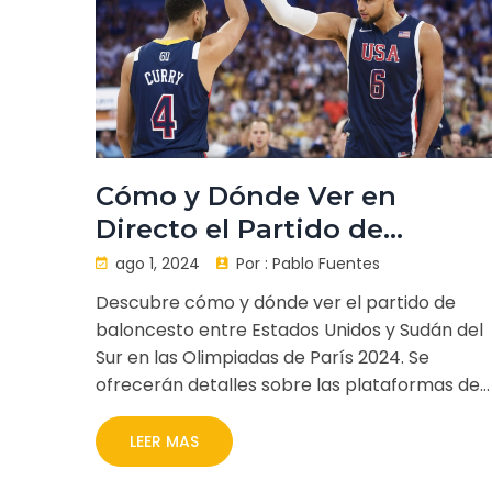
Cómo y Dónde Ver en
Directo el Partido de
Baloncesto USA vs Sudán de
ago 1, 2024
Por :
Pablo Fuentes
Sur en París 2024
Descubre cómo y dónde ver el partido de
baloncesto entre Estados Unidos y Sudán del
Sur en las Olimpiadas de París 2024. Se
ofrecerán detalles sobre las plataformas de
streaming y canales de TV que transmitirán e
evento en Chile, así como la importancia del
LEER MAS
encuentro dentro del torneo olímpico.