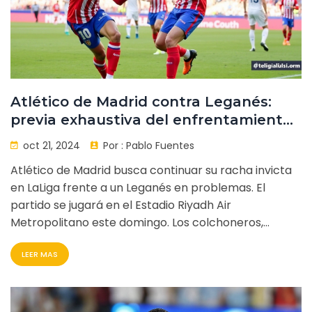
Atlético de Madrid contra Leganés:
previa exhaustiva del enfrentamiento
en LaLiga 2024/25
oct 21, 2024
Por :
Pablo Fuentes
Atlético de Madrid busca continuar su racha invicta
en LaLiga frente a un Leganés en problemas. El
partido se jugará en el Estadio Riyadh Air
Metropolitano este domingo. Los colchoneros,
dirigidos por Diego Simeone, esperan acortar
LEER MAS
distancias con Barcelona y Real Madrid, mientras que
Leganés luchará por mejorar su posición en la tabla.
El juego será transmitido por ESPN 2.