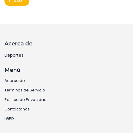
LEER MAS
iniciales y cláusulas por rendimiento adicional.
Acerca de
Deportes
Menú
Acerca de
Términos de Servicio
Política de Privacidad
Contáctanos
LGPD