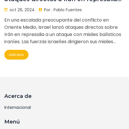
estratégica
oct 26, 2024
Por :
Pablo Fuentes
En una escalada preocupante del conflicto en
Oriente Medio, Israel lanzó ataques directos sobre
Irán en represalia a un ataque con misiles balísticos
iraníes. Las fuerzas israelíes dirigieron sus misiles
hacia sistemas de defensa aérea y centros de
LEER MAS
producción de misiles en varias provincias, con un
saldo de dos militares iraníes fallecidos. Este
enfrentamiento marca un nuevo capítulo en las
tensiones históricas entre ambas naciones.
Acerca de
Internacional
Menú