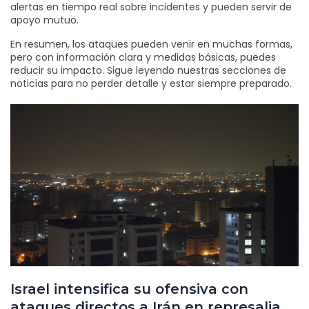
alertas en tiempo real sobre incidentes y pueden servir de
apoyo mutuo.
En resumen, los ataques pueden venir en muchas formas,
pero con información clara y medidas básicas, puedes
reducir su impacto. Sigue leyendo nuestras secciones de
noticias para no perder detalle y estar siempre preparado.
Israel intensifica su ofensiva con
ataques directos a Irán en represalia