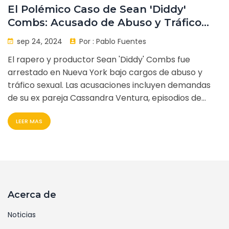
El Polémico Caso de Sean 'Diddy'
Combs: Acusado de Abuso y Tráfico
Sexual
sep 24, 2024
Por :
Pablo Fuentes
El rapero y productor Sean 'Diddy' Combs fue
arrestado en Nueva York bajo cargos de abuso y
tráfico sexual. Las acusaciones incluyen demandas
de su ex pareja Cassandra Ventura, episodios de
abuso físico y sexual y otras denuncias de múltiples
LEER MAS
víctimas desde 1991. Combs ha negado todas las
acusaciones. El caso ha generado un debate en
redes sociales, involucrando a otras celebridades.
Acerca de
Noticias