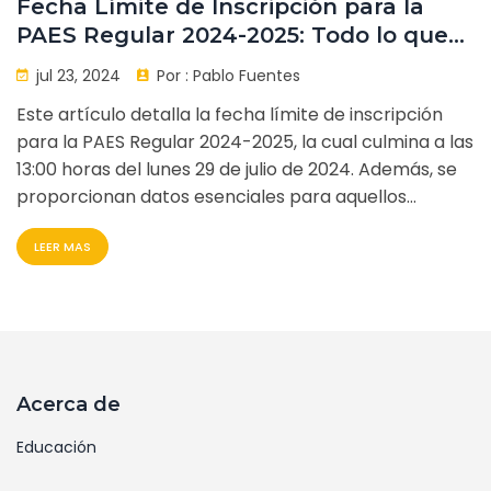
Fecha Límite de Inscripción para la
PAES Regular 2024-2025: Todo lo que
Debes Saber
jul 23, 2024
Por :
Pablo Fuentes
Este artículo detalla la fecha límite de inscripción
para la PAES Regular 2024-2025, la cual culmina a las
13:00 horas del lunes 29 de julio de 2024. Además, se
proporcionan datos esenciales para aquellos
interesados en participar en el examen, ayudándoles
LEER MAS
a no perder el período de registro.
Acerca de
Educación