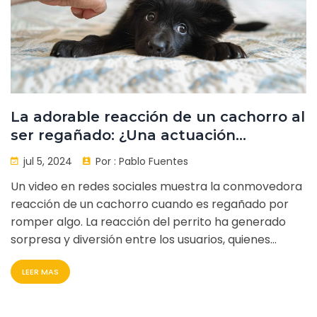
La adorable reacción de un cachorro al
ser regañado: ¿Una actuación
genuina?
jul 5, 2024
Por :
Pablo Fuentes
Un video en redes sociales muestra la conmovedora
reacción de un cachorro cuando es regañado por
romper algo. La reacción del perrito ha generado
sorpresa y diversión entre los usuarios, quienes
debaten si es natural o una actuación. La expresión y
LEER MAS
el lenguaje corporal del cachorro reflejan
remordimiento, iniciando una discusión sobre la
normalidad de este comportamiento en los